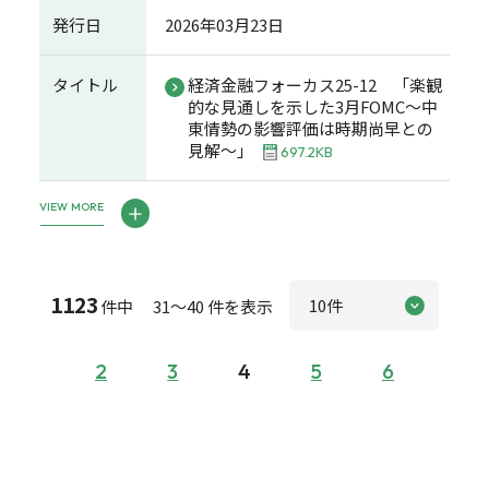
発行日
2026年03月23日
タイトル
経済金融フォーカス25-12 「楽観
的な見通しを示した3月FOMC～中
東情勢の影響評価は時期尚早との
見解～」
697.2KB
VIEW MORE
1123
件中 31～40 件を表示
2
3
4
5
6