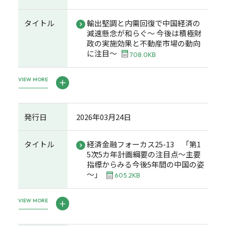
タイトル
輸出堅調と内需回復で中国経済の
減速懸念が和らぐ～ 今後は積極財
政の実施効果と不動産市場の動向
に注目～
708.0KB
VIEW MORE
発行日
2026年03月24日
タイトル
経済金融フォーカス25-13 「第1
5次5カ年計画綱要の注目点～主要
指標からみる今後5年間の中国の姿
～」
605.2KB
VIEW MORE