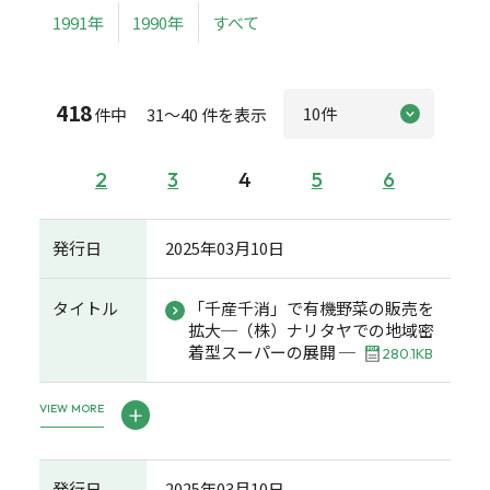
1991年
1990年
すべて
418
件中 31～40 件を表示
2
3
4
5
6
発行日
2025年03月10日
タイトル
「千産千消」で有機野菜の販売を
拡大─（株）ナリタヤでの地域密
着型スーパーの展開 ─
280.1KB
VIEW MORE
発行日
2025年03月10日