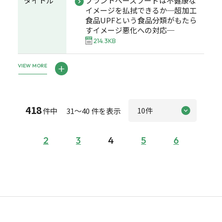
タイトル
プラントベースフードは不健康な
イメージを払拭できるか─超加工
食品UPFという食品分類がもたら
すイメージ悪化への対応─
214.3KB
VIEW MORE
418
件中 31～40 件を表示
2
3
4
5
6