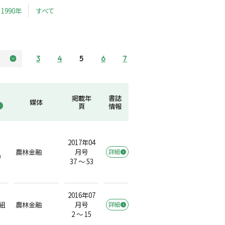
1990年
すべて
3
4
5
6
7
掲載年
書誌
媒体
頁
情報
2017年04
農林金融
月号
詳細
）
37 ～ 53
2016年07
組
農林金融
月号
詳細
2 ～ 15