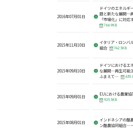
ドイツのエネルギ
題と新たな展開─
2016年07月01日
「市場化」に対応
766.9KB
イタリア・ロンバ
2015年11月10日
組合
742.5KB
ドイツにおけるエ
2015年09月10日
な展開―再生可能
ふまえて―
635.
EUにおける農業協
2015年09月01日
925.5KB
インドネシアの酪
2015年08月01日
ン酪農協同組合―