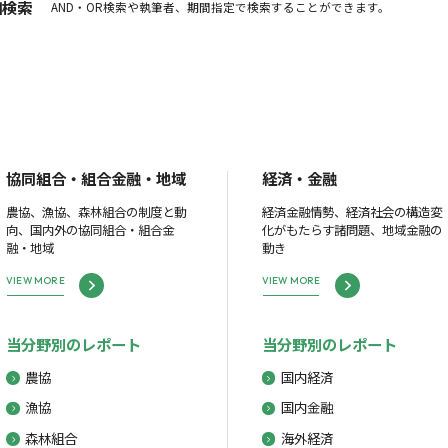
細検索
AND・OR検索や執筆者、期間指定で検索することができます。
協同組合・組合金融・地域
経済・金融
農協、漁協、森林組合の制度と動
経済金融情勢、経済社会の構造変
向、国内外の協同組合・組合金
化がもたらす諸問題、地域金融の
融・地域
動き
VIEW MORE
VIEW MORE
当分野別のレポート
当分野別のレポート
農協
国内経済
漁協
国内金融
森林組合
海外経済