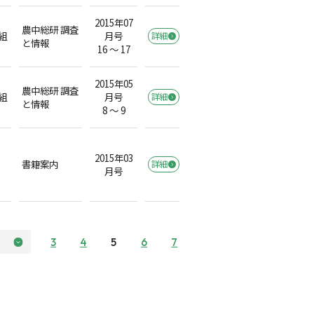
2015年07
農中総研 調査
組
月号
詳細
と情報
16 ～ 17
2015年05
農中総研 調査
組
月号
詳細
と情報
8 ～ 9
2015年03
書籍案内
詳細
月号
3
4
5
6
7