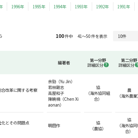
7年
1996年
1995年
1994年
1993年
1992年
1991年
100
ら
件中 41～50 件を表示
第一分野
第二分野
編著者
詳細区分
詳細区分
余勁（Yu Jin）
若林剛志
協
総合改革に関する考察
農
高屋和子
（海外協同組
（海外農業
陳暁楠（Chen Xi
合）
aonan）
協
社化とその問題点
協
明田作
（海外協同
（農協）
合）