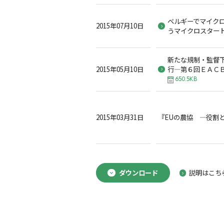
ベルギーでマイク
2015年07月10日
うマイクロスター
新たな規制・監督
2015年05月10日
行―第６回ＥＡＣ
650.5KB
2015年03月31日
『EUの農協 ―役割
ダウンロード
説明はこち