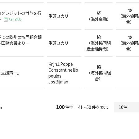
協
ロクレジットの供与を行
経
重頭ユカリ
（海外協同
ト
（海外金融）
721.2KB
合）
下での欧州の協同組合銀
協
協
Ｂ国際会議より―
重頭ユカリ
（海外協同組
（海外協同
織金融機関）
合）
KrijnJ.Poppe
協
ConstantineIlio
と支援策―』
（海外協同組
poulos
合）
JosBijman
100
ら
件中 41～50 件を表示