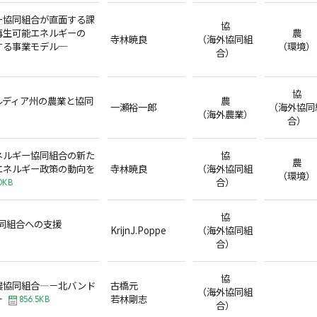
ー協同組合が直面する課
協
再生可能エネルギーの
農
寺林暁良
（海外協同組
する事業モデル─
（環境）
合）
協
ルディア州の農業と協同
農
一瀬裕一郎
（海外協同
（海外農業）
合）
ネルギー協同組合の新た
協
農
エネルギー政策の動向を
寺林暁良
（海外協同組
（環境）
合）
0KB
協
同組合への支援
KrijnJ.Poppe
（海外協同組
合）
協
農協同組合―－北バンド
古橋元
（海外協同組
－
若林剛志
856.5KB
合）