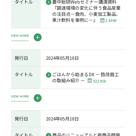
タイトル
農中総研Webセミナー講演資料
『調達環境の変化に伴う食品産業
の注目点－食肉、小麦加工製品、
果汁飲料を事例に－』
2.6MB
VIEW MORE
発行日
2024年05月10日
タイトル
ごはんから始まるDX － 鈴茂器工
の取組み紹介 －
322.1KB
VIEW MORE
発行日
2024年05月10日
タイトル
商品のリニューアルと新商品開発