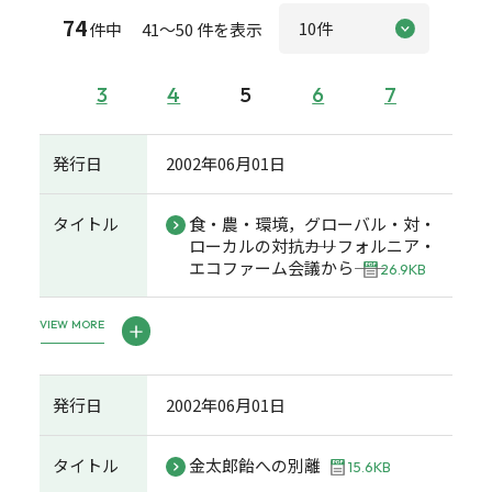
74
件中 41～50 件を表示
3
4
5
6
7
発行日
2002年06月01日
タイトル
食・農・環境，グローバル・対・
ローカルの対抗――カリフォルニア・
エコファーム会議から――
26.9KB
VIEW MORE
発行日
2002年06月01日
タイトル
金太郎飴への別離
15.6KB