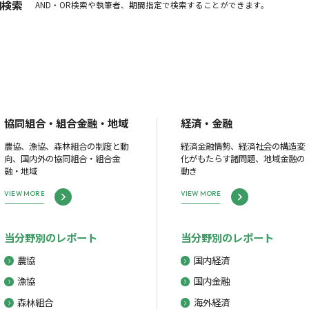
細検索
AND・OR検索や執筆者、期間指定で検索することができます。
協同組合・組合金融・地域
経済・金融
農協、漁協、森林組合の制度と動
経済金融情勢、経済社会の構造変
向、国内外の協同組合・組合金
化がもたらす諸問題、地域金融の
融・地域
動き
VIEW MORE
VIEW MORE
当分野別のレポート
当分野別のレポート
農協
国内経済
漁協
国内金融
森林組合
海外経済