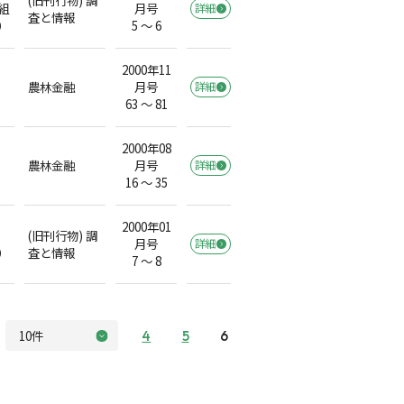
組
月号
詳細
査と情報
）
5 ～ 6
2000年11
農林金融
月号
詳細
63 ～ 81
2000年08
農林金融
月号
詳細
16 ～ 35
2000年01
(旧刊行物) 調
月号
詳細
）
査と情報
7 ～ 8
4
5
6