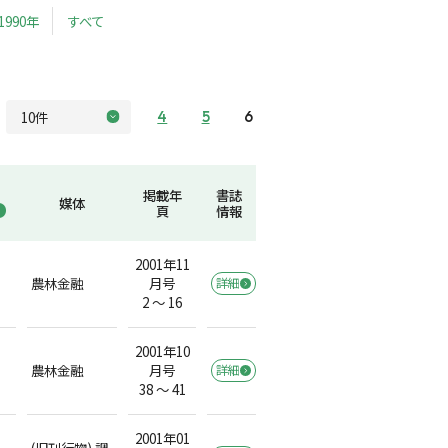
1990年
すべて
4
5
6
掲載年
書誌
媒体
頁
情報
2001年11
農林金融
月号
詳細
2 ～ 16
2001年10
農林金融
月号
詳細
38 ～ 41
2001年01
(旧刊行物) 調