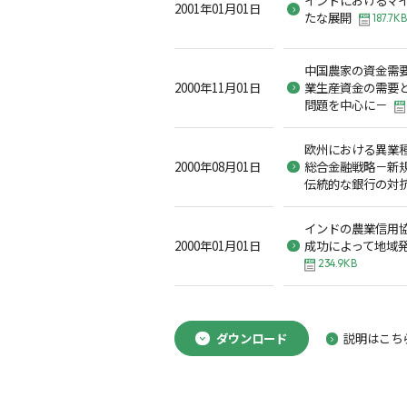
2001年01月01日
たな展開
187.7KB
中国農家の資金需
2000年11月01日
業生産資金の需要
問題を中心に－
欧州における異業
2000年08月01日
総合金融戦略－新
伝統的な銀行の対
インドの農業信用協
2000年01月01日
成功によって地域
234.9KB
ダウンロード
説明はこち