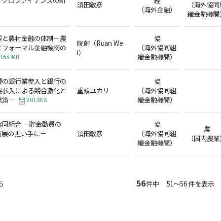
須田敏彦
（海外協同
（海外金融）
織金融機関
要と農村金融の体制－農
協
阮蔚（Ruan We
とフォーマル金融機関の
（海外協同組
i）
織金融機関）
163.1KB
種の銀行業参入と銀行の
協
規参入による競合激化と
重頭ユカリ
（海外協同組
抗策－
織金融機関）
201.3KB
同組合 －貯金動員の
協
農
発展の担い手に－
須田敏彦
（海外協同組
（国内農業
織金融機関）
56
ら
件中 51～56 件を表示