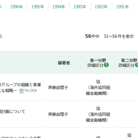
年
1996年
1995年
1994年
1993年
1992年
1991年
56
ら
件中 51～56 件を表示
第一分野
第二分野
編著者
詳細区分
詳細区分
協
行グループの組織と事業
斉藤由理子
（海外協同組
たな戦略－
116.2KB
織金融機関）
協
場計画について
斉藤由理子
（海外協同組
織金融機関）
協
イクロファイナンスの新
経