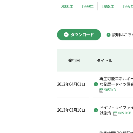
2000年
1999年
1998年
1997
ダウンロード
説明はこち
発行日
タイトル
再生可能エネルギ
2013年04月01日
な発展―ドイツ調
983.1KB
ドイツ・ライファ
2013年03月10日
け施策
669.0KB
欧州協同組合銀行