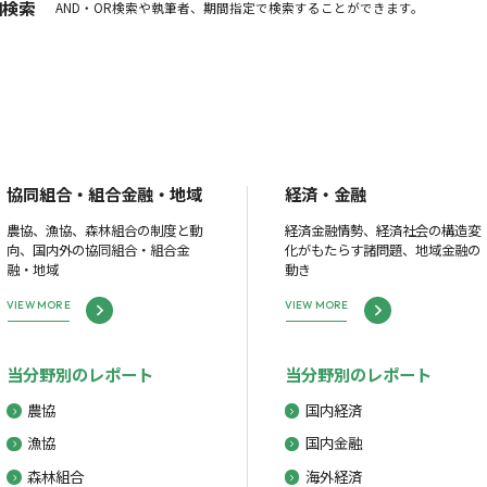
細検索
AND・OR検索や執筆者、期間指定で検索することができます。
協同組合・組合金融・地域
経済・金融
農協、漁協、森林組合の制度と動
経済金融情勢、経済社会の構造変
向、国内外の協同組合・組合金
化がもたらす諸問題、地域金融の
融・地域
動き
VIEW MORE
VIEW MORE
当分野別のレポート
当分野別のレポート
農協
国内経済
漁協
国内金融
森林組合
海外経済