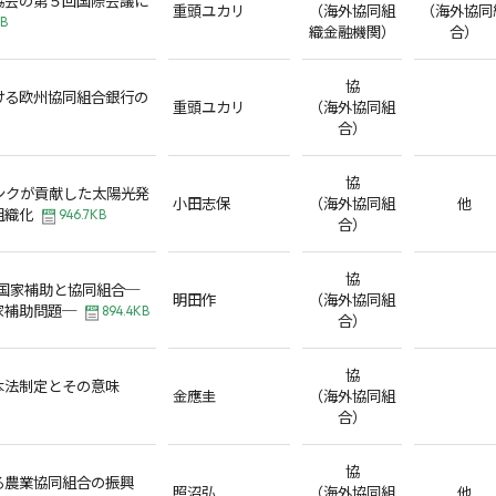
重頭ユカリ
（海外協同組
（海外協同
KB
織金融機関）
合）
協
ける欧州協同組合銀行の
重頭ユカリ
（海外協同組
合）
協
ンクが貢献した太陽光発
小田志保
（海外協同組
他
組織化
946.7KB
合）
協
る国家補助と協同組合─
明田作
（海外協同組
家補助問題─
894.4KB
合）
協
本法制定とその意味
金應圭
（海外協同組
合）
協
る農業協同組合の振興
照沼弘
（海外協同組
他