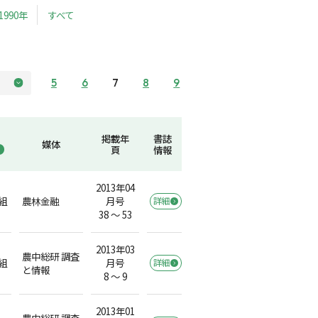
1990年
すべて
5
6
7
8
9
掲載年
書誌
媒体
頁
情報
2013年04
組
農林金融
月号
詳細
38 ～ 53
2013年03
農中総研 調査
組
月号
詳細
と情報
8 ～ 9
2013年01
農中総研 調査