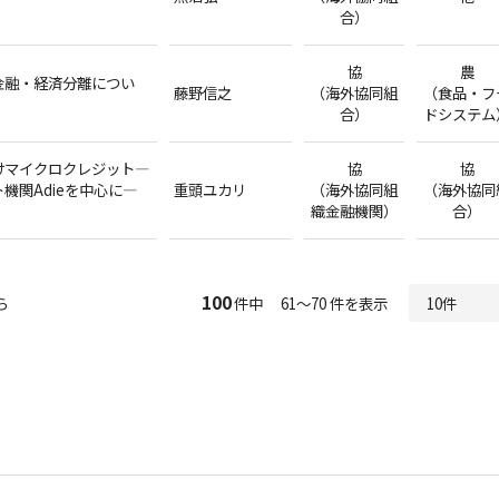
合）
協
農
金融・経済分離につい
藤野信之
（海外協同組
（食品・フ
合）
ドシステム
けマイクロクレジット―
協
協
機関Adieを中心に―
重頭ユカリ
（海外協同組
（海外協同
織金融機関）
合）
100
ら
件中 61～70 件を表示