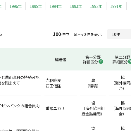
年
1996年
1995年
1994年
1993年
1992年
1991年
100
ら
件中 61～70 件を表示
第一分野
第二分野
編著者
詳細区分
詳細区分
ーと農山漁村の持続可能
協
寺林暁良
農
査を踏まえて―
（海外協同
石田信隆
（環境）
合）
協
協
イゼンバンクの組合員向
重頭ユカリ
（海外協同組
（海外協同
織金融機関）
合）
協
協
協会の第５回国際会議に