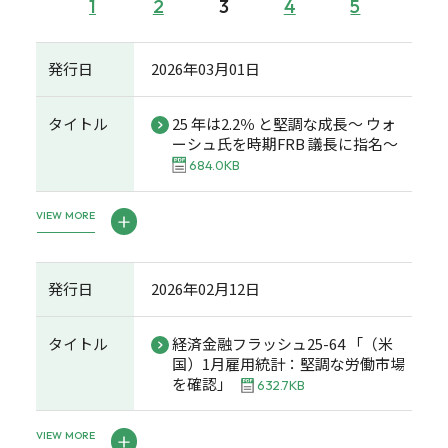
1
2
3
4
5
発行日
2026年03月01日
タイトル
25 年は2.2％ と堅調な成長～ ウォ
ーシュ氏を時期FRB 議長に指名～
684.0KB
VIEW MORE
発行日
2026年02月12日
タイトル
経済金融フラッシュ25-64 「（米
国）1月雇用統計：堅調な労働市場
を確認」
632.7KB
VIEW MORE