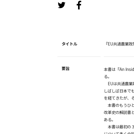
タイトル
『EU共通農業政
要旨
本書は『An Inside 
る。
EUは共通農業
しばしば日本でも
を経てきたが、
本書のもうひと
改革史の解説書
ある。
本書は最初の３つ
について多くの説