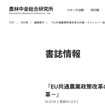
農林中金総合研究所
リサーチ分野
刊行物
Norinchukin Research Institute Co., Ltd.
TOP
刊行物
書籍案内
『EU共通農業政策改革の内幕－マクシャリー改
書誌情報
『EU共通農業政策改革
革－』
14.12.10
[ 更新14.12.11 ]