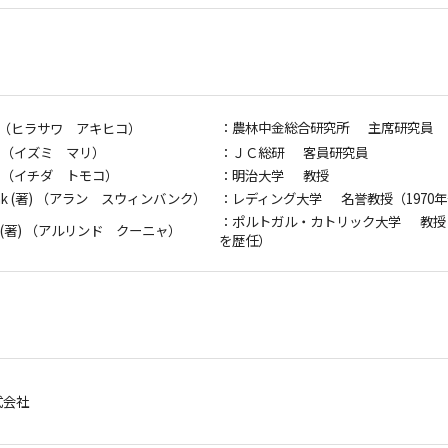
：農林中金総合研究所 主席研究員
 （ヒラサワ アキヒコ）
) （イズミ マリ）
：ＪＣ総研 客員研究員
) （イチダ トモコ）
：明治大学 教授
bank (著) （アラン スウィンバンク）
：レディング大学 名誉教授（1970
：ポルトガル・カトリック大学 教授
ha (著) （アルリンド クーニャ）
を歴任）
式会社