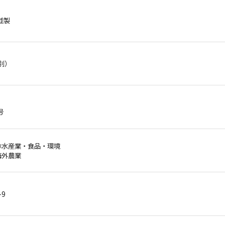
 並製
税別）
号
農林水産業・食品・環境
海外農業
-9