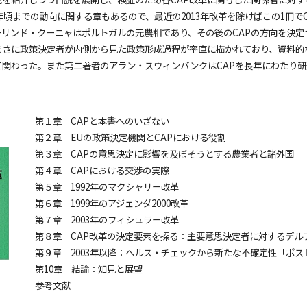
0年頃までの動向に関する章もあるので、最近の2013年改革を除けばこの1冊
リンド・クーニャはポルトガルの元農相であり、その後のCAPの方向を決定づ
まさに政策決定者が内側から見た政策形成過程が率直に描かれており、資料的
て関わった。また第二著者のアラン・スウィンバンクはCAPを長年にわたり
第１章 CAPと本書へのいざない
第２章 EUの政策決定機関とCAPにおける役割
第３章 CAPの意思決定に影響を及ぼそうとする農業者と諸外国
第４章 CAPにおける交渉の実際
第５章 1992年のマクシャリー改革
第６章 1999年のアジェンダ2000改革
第７章 2003年のフィシュラー改革
第８章 CAP改革の決定要素を探る：主要意思決定者に対するデル
第９章 2003年以降：ヘルス・チェックから新たな不確定性「ポスト
第10章 結論：知見と展望
参考文献