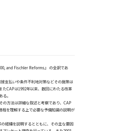
』
 2000, and Fischler Reforms』 の全訳であ
直接支払いや条件不利地対策などその施策は
CAPは1992年以来、数回にわたる改革
ある。
その方法は詳細な叙述と考察であり、CAP
過程を理解する上で必要な予備知識の説明が
。改革の経緯を説明するとともに、その主な要因
アンケート調査を行っている。また2003