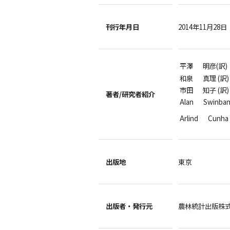
刊行年月日
2014年11月28日
平澤 明彦(訳)
和泉 真理 (訳
市田 知子 (訳
著者/
研究者紹介
Alan Swin
Arlind Cun
出版地
東京
出版者・
発行元
農林統計出版株