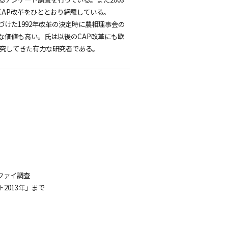
でCAP改革をひととおり網羅している。
けた1992年改革の決定時に農相理事会の
な価値も高い。氏は以後のCAP改革にも欧
研究してきた有力な研究者である。
ファイ調査
2013年」まで