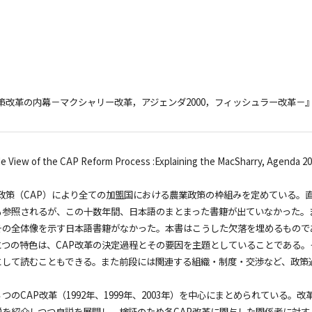
策改革の内幕－マクシャリー改革，アジェンダ2000，フィッシュラー改革－
View of the CAP Reform Process :Explaining the MacSharry, Agenda
政策（CAP）により全ての加盟国における農業政策の枠組みを定めている。
参照されるが、この十数年間、日本語のまとまった書籍が出ていなかった。また
その全体像を示す日本語書籍がなかった。本書はこうした欠落を埋めるもので
つの特色は、CAP改革の決定過程とその要因を主題としていることである。
として読むこともできる。また前段には関連する組織・制度・交渉など、政策
のCAP改革（1992年、1999年、2003年）を中心にまとめられている
を紹介しつつ自説を展開し、検証のため各CAP改革に関与した関係者に対する