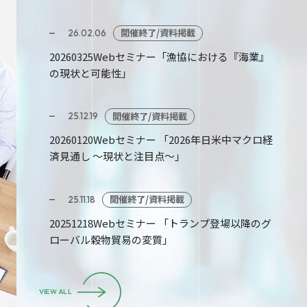
開催終了/資料掲載
26.02.06
20260325Webセミナー「漁協における『海業』
の現状と可能性」
開催終了/資料掲載
25.12.19
20260120Webセミナー 「2026年日米中マクロ経
済見通し ～現状と注目点～」
開催終了/資料掲載
25.11.18
20251218Webセミナー 「トランプ登場以降のグ
ローバル穀物貿易の変質」
VIEW ALL