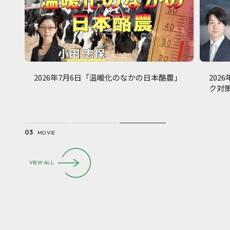
トが
2026年7月6日「温暖化のなかの日本酪農」
202
と展
ク対
1
2
3
03
MOVIE
VIEW ALL