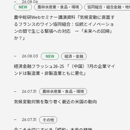
26.08.06
NEW
農林水産業・食品・環境
協同組合・組合金融・地
農中総研Webセミナー講演資料『気候変動に直面す
るフランスのワイン協同組合：伝統とイノベーショ
ンの間で生じる緊張への対応 ー「未来への回帰」
か？』
NEW
経済・金融
26.08.03
経済金融フラッシュ26-25 「（中国）7月の企業マイ
ンドは製造業・非製造業ともに悪化」
農林水産業・食品・環境
26.07.31
気候変動対策を取り巻く最近の米国の動向
その他
26.07.31
今こそ大切にすべき「昭和」本来の精神