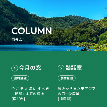
COLUMN
コラム
今月の窓
談話室
農林金融
農林金融
今こそ大切にすべき
歴史から見た東アジア
「昭和」本来の精神
の第一次産業
[南武志]
[加島潤]