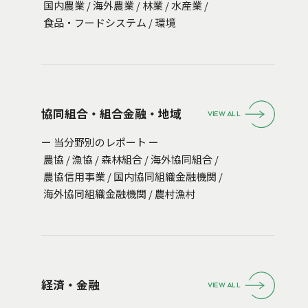
国内農業
/
海外農業
/
林業
/
水産業
/
食品・フードシステム
/
環境
協同組合・組合金融・地域
VIEW ALL
ー 当分野別のレポート ー
農協
/
漁協
/
森林組合
/
海外協同組合
/
農協信用事業
/
国内協同組織金融機関
/
海外協同組織金融機関
/
農村漁村
経済・金融
VIEW ALL