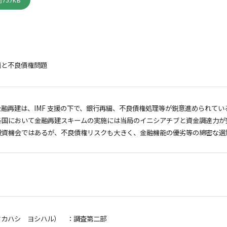
73.7KB
編と不良債権問題
融再建は、IMF 支援の下で、銀行再編、不良債権処理等が鋭意進められて
各国において金融再建スキームの実施には当局のイニシアチブと資金調達力が
投資機会ではあるが、不良債権リスクも大きく、金融機能の優劣等の綿密な選
タカハシ ヨシハル）
：調査第二部