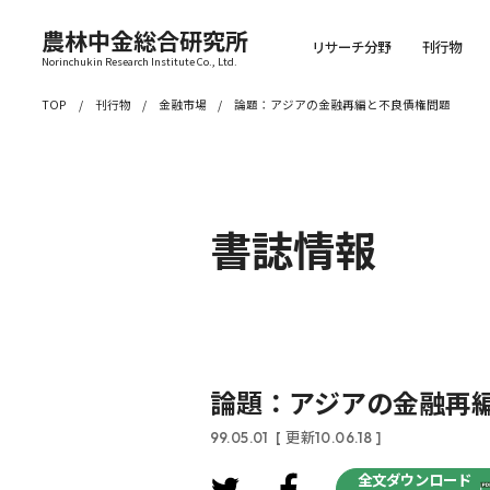
農林中金総合研究所
リサーチ分野
刊行物
Norinchukin Research Institute Co., Ltd.
TOP
刊行物
金融市場
論題：アジアの金融再編と不良債権問題
書誌情報
論題：アジアの金融再
99.05.01
[ 更新10.06.18 ]
全文ダウンロード