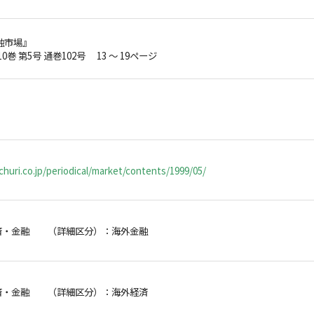
融市場』
10巻 第5号 通巻102号 13 ～ 19ページ
huri.co.jp/periodical/market/contents/1999/05/
済・金融 （詳細区分）：海外金融
済・金融 （詳細区分）：海外経済