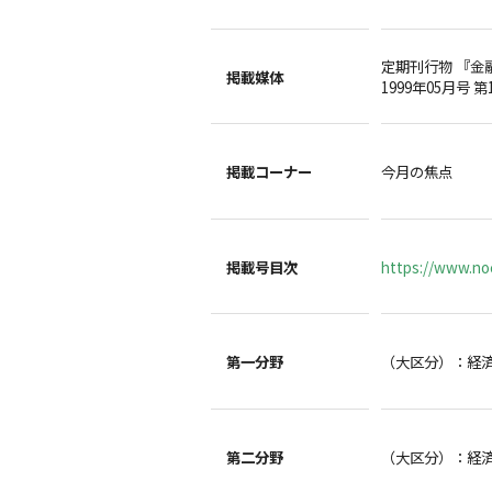
定期刊行物 『金
掲載媒体
1999年05月号 第
掲載コーナー
今月の焦点
掲載号目次
https://www.noc
第一分野
（大区分）：経
第二分野
（大区分）：経