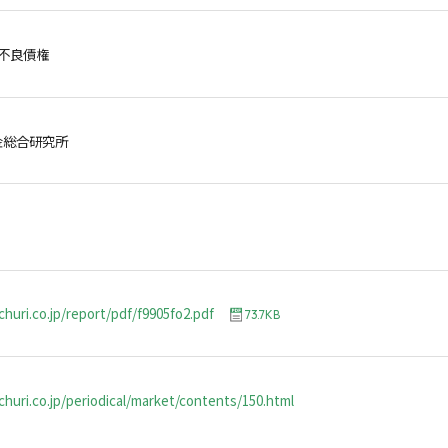
,不良債権
金総合研究所
churi.co.jp/report/pdf/f9905fo2.pdf
73.7KB
huri.co.jp/periodical/market/contents/150.html