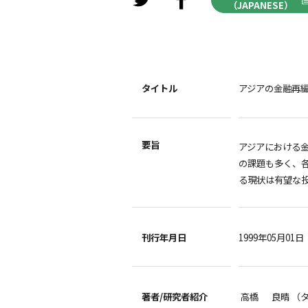
（JAPANESE）
タイトル
アジアの金融再
要旨
アジアにおける金
の課題も多く、
る現状は有望な
刊行年月日
1999年05月01日
著者/
研究者紹介
高橋 良晴 （