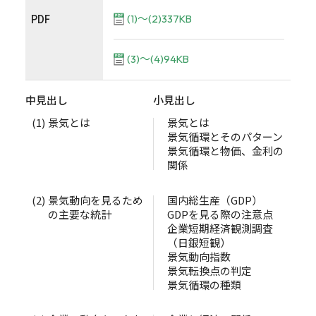
PDF
(1)～(2)337KB
(3)～(4)94KB
中見出し
小見出し
(1)
景気とは
景気とは
景気循環とそのパターン
景気循環と物価、金利の
関係
(2)
景気動向を見るため
国内総生産（GDP）
の主要な統計
GDPを見る際の注意点
企業短期経済観測調査
（日銀短観）
景気動向指数
景気転換点の判定
景気循環の種類