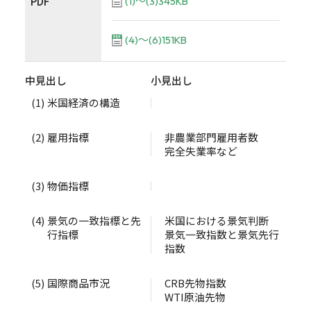
PDF
(1)～(3)345KB
(4)～(6)151KB
中見出し
小見出し
(1)
米国経済の構造
(2)
雇用指標
非農業部門雇用者数
完全失業率など
(3)
物価指標
(4)
景気の一致指標と先
米国における景気判断
行指標
景気一致指数と景気先行
指数
(5)
国際商品市況
CRB先物指数
WTI原油先物