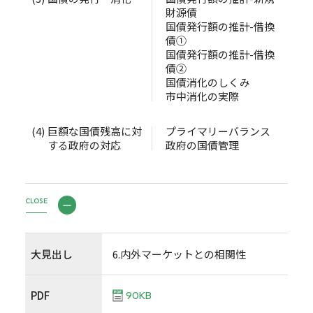
財源債
国債発行額の推計-借換
債①
国債発行額の推計-借換
債②
国債消化のしくみ
市中消化の実際
(4)
巨額な国債残高に対
プライマリーバランス
する政府の対応
政府の国債管理
CLOSE
大見出し
6.内外マーケットとの相関性
PDF
90KB