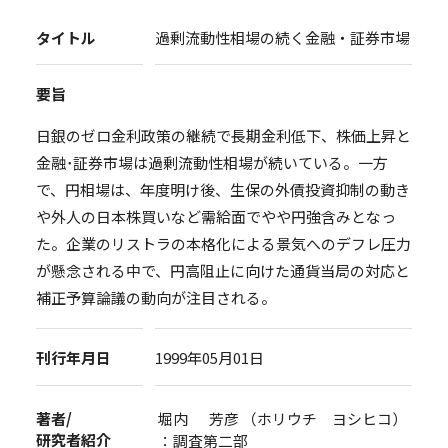
タイトル
過剰流動性相場の続く金融・証券市場
要旨
日銀のゼロ金利政策の継続で長期金利低下、株価上昇と
金融･証券市場は過剰流動性相場が続いている。一方
で、円相場は、年度明け後、生保の外債投資抑制の動き
や外人の日本株買いなど需給面でやや円強含みとなっ
た。企業のリストラの本格化による景気へのデフレ圧力
が懸念される中で、円高阻止に向けた通貨当局の対応と
補正予算論議の動向が注目される。
刊行年月日
1999年05月01日
著者/
堀内 芳彦 （ホリウチ ヨシヒコ）
研究者紹介
：調査第二部