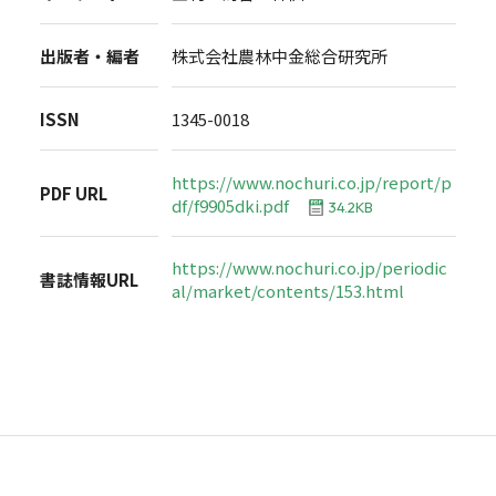
出版者・編者
株式会社農林中金総合研究所
ISSN
1345-0018
https://www.nochuri.co.jp/report/p
PDF URL
df/f9905dki.pdf
34.2KB
https://www.nochuri.co.jp/periodic
書誌情報URL
al/market/contents/153.html