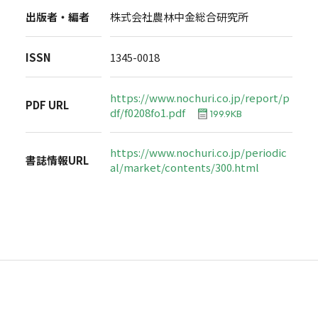
出版者・編者
株式会社農林中金総合研究所
ISSN
1345-0018
https://www.nochuri.co.jp/report/p
PDF URL
df/f0208fo1.pdf
199.9KB
https://www.nochuri.co.jp/periodic
書誌情報URL
al/market/contents/300.html