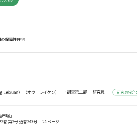
56.7KB
国の保障性住宅
：調査第二部 研究員
 Leixuan） （オウ ライケン）
研究員紹介
融市場』
第22巻 第2号 通巻243号 24 ページ