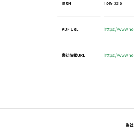
ISSN
1345-0018
PDF URL
https://www.no
書誌情報URL
https://www.noc
当社