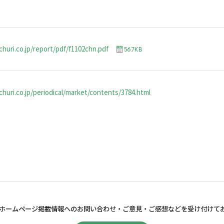
churi.co.jp/report/pdf/f1102chn.pdf
56.7KB
huri.co.jp/periodical/market/contents/3784.html
ホームページ掲載情報へのお問い合わせ・
ご意見・ご感想などを受け付けて