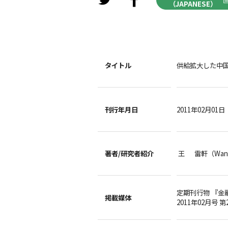
（JAPANESE）
タイトル
供給拡大した中
刊行年月日
2011年02月01日
著者/
研究者紹介
王 雷軒（Wang
定期刊行物 『金
掲載媒体
2011年02月号 