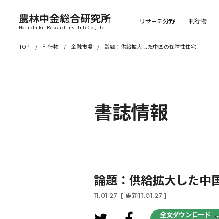
農林中金総合研究所
リサーチ分野
刊行物
Norinchukin Research Institute Co., Ltd.
TOP
刊行物
金融市場
論題：供給拡大した中国の保障性住宅
書誌情報
論題：供給拡大した中
11.01.27
[ 更新11.01.27 ]
全文ダウンロード