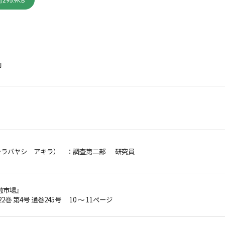
295.9KB
向
テラバヤシ アキラ）
：調査第二部 研究員
融市場』
22巻 第4号 通巻245号 10 ～ 11ページ