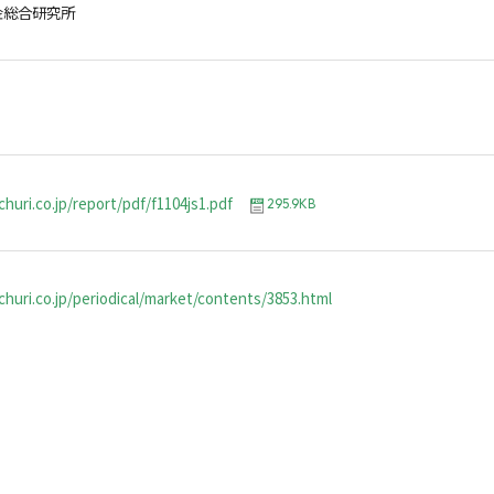
金総合研究所
huri.co.jp/report/pdf/f1104js1.pdf
295.9KB
huri.co.jp/periodical/market/contents/3853.html