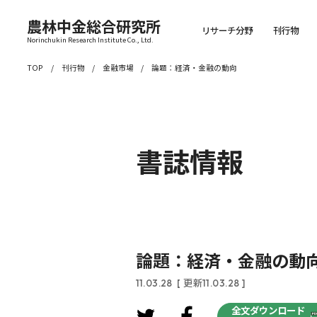
農林中金総合研究所
リサーチ分野
刊行物
Norinchukin Research Institute Co., Ltd.
TOP
刊行物
金融市場
論題：経済・金融の動向
書誌情報
論題：経済・金融の動
11.03.28
[ 更新11.03.28 ]
全文ダウンロード