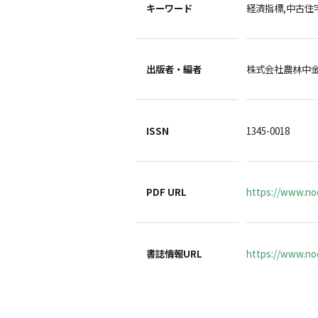
キーワード
経済指標,中古住宅販売
出版者・編者
株式会社農林中
ISSN
1345-0018
PDF URL
https://www.no
書誌情報URL
https://www.noc