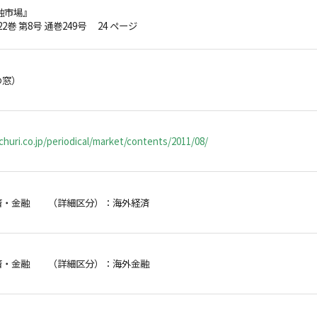
融市場』
第22巻 第8号 通巻249号 24 ページ
の窓）
huri.co.jp/periodical/market/contents/2011/08/
済・金融 （詳細区分）：海外経済
済・金融 （詳細区分）：海外金融