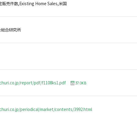
件数,Existing Home Sales,米国
金総合研究所
churi.co.jp/report/pdf/f1108ks1.pdf
37.0KB
huri.co.jp/periodical/market/contents/3992.html