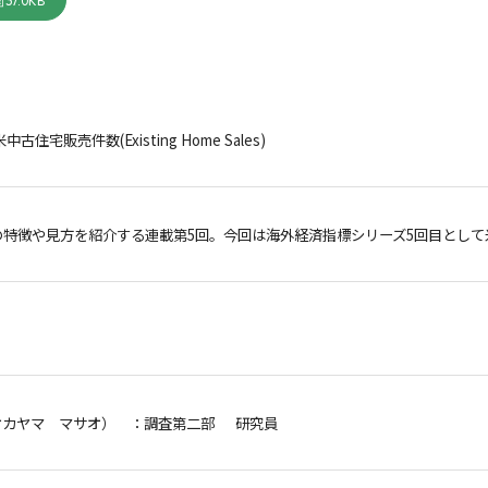
37.0KB
古住宅販売件数(Existing Home Sales)
の特徴や見方を紹介する連載第5回。今回は海外経済指標シリーズ5回目とし
オカヤマ マサオ）
：調査第二部 研究員