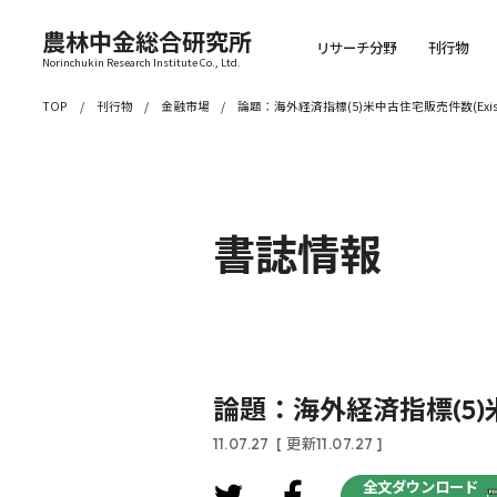
農林中金総合研究所
リサーチ分野
刊行物
Norinchukin Research Institute Co., Ltd.
TOP
刊行物
金融市場
論題：海外経済指標(5)米中古住宅販売件数(Existing
書誌情報
論題：海外経済指標(5)米中古
11.07.27
[ 更新11.07.27 ]
全文ダウンロード