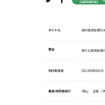
（JAPANESE）
タイトル
海外経済指標(5)米中
要旨
様々な経済指標
刊行年月日
2011年08月01日
著者/
研究者紹介
岡山 正雄 （