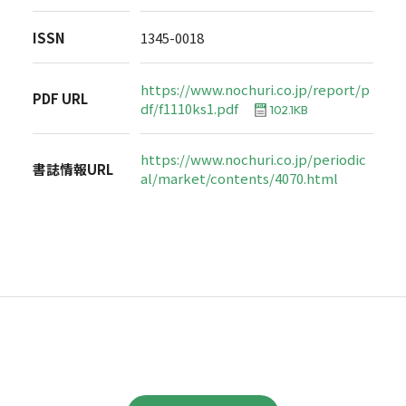
ISSN
1345-0018
https://www.nochuri.co.jp/report/p
PDF URL
df/f1110ks1.pdf
102.1KB
https://www.nochuri.co.jp/periodic
書誌情報URL
al/market/contents/4070.html