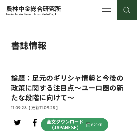
農林中金総合研究所
Norinchukin Research Institute Co., Ltd.
書誌情報
論題：足元のギリシャ情勢と今後の
政策に関する注目点～ユーロ圏の新
たな段階に向けて～
11.09.28
[ 更新11.09.28 ]
全文ダウンロード
82.1KB
（JAPANESE）