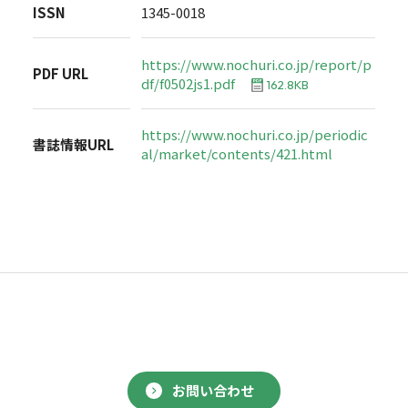
ISSN
1345-0018
https://www.nochuri.co.jp/report/p
PDF URL
df/f0502js1.pdf
162.8KB
https://www.nochuri.co.jp/periodic
書誌情報URL
al/market/contents/421.html
お問い合わせ