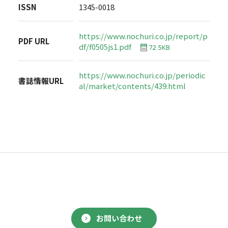
ISSN
1345-0018
https://www.nochuri.co.jp/report/p
PDF URL
df/f0505js1.pdf
72.5KB
https://www.nochuri.co.jp/periodic
書誌情報URL
al/market/contents/439.html
お問い合わせ