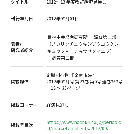
タイトル
2012～13 年度改訂経済見通し
刊行年月日
2012年09月01日
農林中金総合研究所 調査第二部
著者/
（ノウリンチュウキンソウゴウケン
研究者紹介
キュウショ チョウサダイニブ）
：調査第二部
定期刊行物 『金融市場』
掲載媒体
2012年09月号 第23巻 第9号 通巻262号
18 ～ 35ページ
掲載コーナー
経済見通し
https://www.nochuri.co.jp/periodic
掲載号目次
al/market/contents/2012/09/