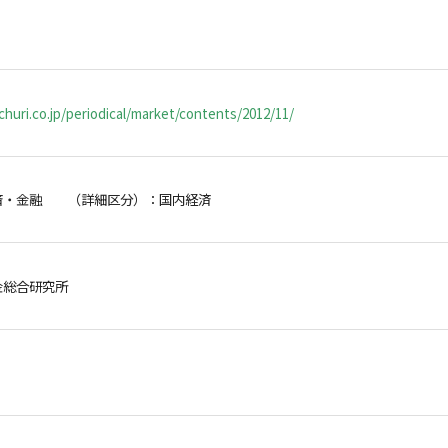
huri.co.jp/periodical/market/contents/2012/11/
済・金融 （詳細区分）：国内経済
金総合研究所