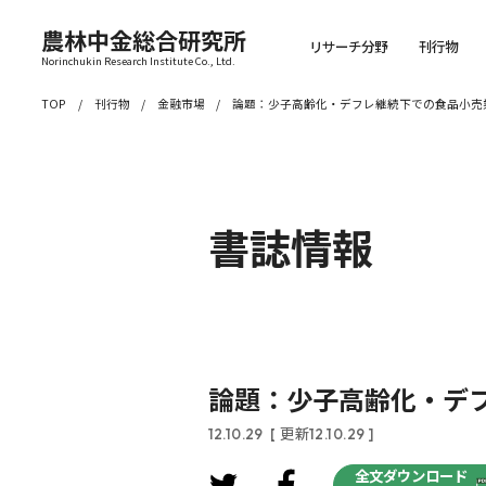
農林中金総合研究所
リサーチ分野
刊行物
Norinchukin Research Institute Co., Ltd.
TOP
刊行物
金融市場
論題：少子高齢化・デフレ継続下での食品小売
書誌情報
論題：少子高齢化・デ
12.10.29
[ 更新12.10.29 ]
全文ダウンロード