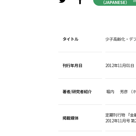
（JAPANESE）
タイトル
少子高齢化・デ
刊行年月日
2012年11月01日
著者/
研究者紹介
堀内 芳彦 （
定期刊行物 『金
掲載媒体
2012年11月号 第