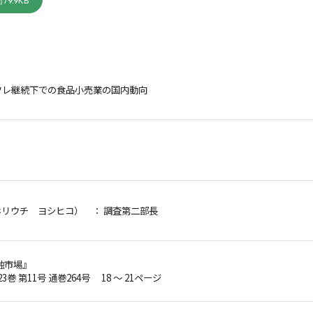
79.9KB
フレ継続下での食品小売業の国内動向
ホリウチ ヨシヒコ）
： 調査第二部長
融市場』
23巻 第11号 通巻264号 18 ～ 21ページ