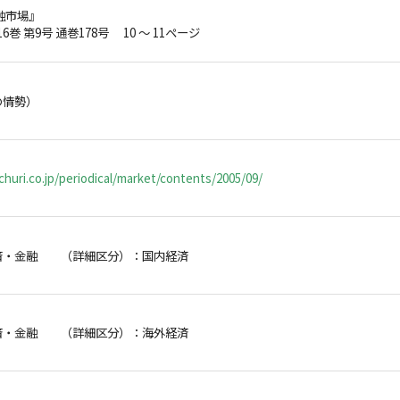
融市場』
16巻 第9号 通巻178号 10 ～ 11ページ
の情勢）
huri.co.jp/periodical/market/contents/2005/09/
済・金融 （詳細区分）：国内経済
済・金融 （詳細区分）：海外経済