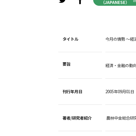
（JAPANESE）
タイトル
今月の情勢 ～経
要旨
経済・金融の動
刊行年月日
2005年09月01日
著者/
研究者紹介
農林中金総合研