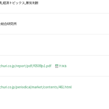
済,経済トピックス,景気判断
金総合研究所
huri.co.jp/report/pdf/f0509js1.pdf
71.1KB
huri.co.jp/periodical/market/contents/461.html