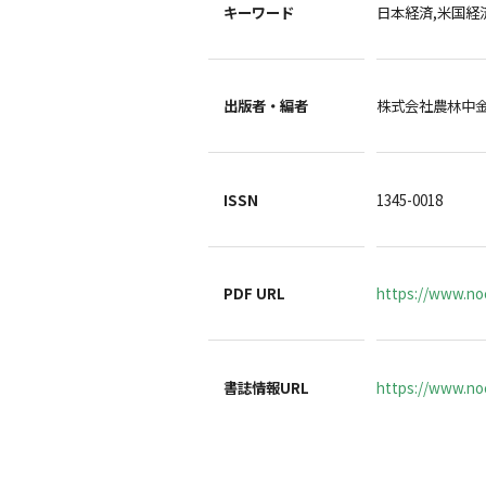
キーワード
日本経済,米国経
出版者・編者
株式会社農林中
ISSN
1345-0018
PDF URL
https://www.noc
書誌情報URL
https://www.noc