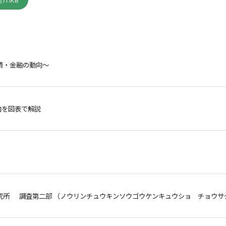
71.1KB
済・金融の動向～
向を図表で解説
究所 調査第二部 （ノウリンチュウキンソウゴウケンキュウショ チョウサ