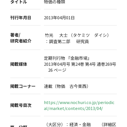
タイトル
物価の種類
刊行年月日
2013年04月01日
著者/
竹光 大士 （タケミツ ダイシ）
研究者紹介
：調査第二部 研究員
定期刊行物 『金融市場』
掲載媒体
2013年04月号 第24巻 第4号 通巻269号
26 ページ
掲載コーナー
連載（物価 古今東西）
https://www.nochuri.co.jp/periodic
掲載号目次
al/market/contents/2013/04/
（大区分）：経済・金融 （詳細区