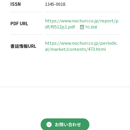
ISSN
1345-0018
https://www.nochuri.co.jp/report/p
PDF URL
df/f0512js1.pdf
70.2KB
https://www.nochuri.co.jp/periodic
書誌情報URL
al/market/contents/473.html
お問い合わせ