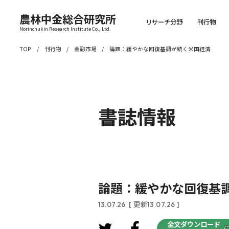
農林中金総合研究所
リサーチ分野
刊行物
Norinchukin Research Institute Co., Ltd.
TOP
刊行物
金融市場
論題：緩やかな回復基調が続く米国経済
書誌情報
論題：緩やかな回復基
13.07.26
[ 更新13.07.26 ]
全文ダウンロード