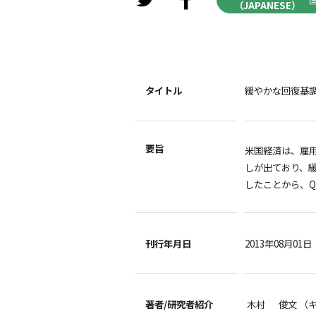
（JAPANESE）
タイトル
緩やかな回復基
要旨
米国経済は、雇
しが出ており、
したことから、Q
刊行年月日
2013年08月01日
著者/
研究者紹介
木村 俊文 （