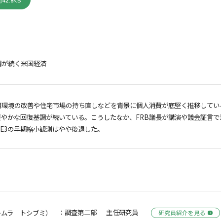
42.8KB
調が続く米国経済
用環境の改善や住宅市場の持ち直しなどを背景に個人消費が底堅く推移してい
緩やかな回復基調が続いている。こうしたなか、FRB議長が講演や議会証言
E3の早期縮小観測はやや後退した。
：調査第二部 主任研究員
キムラ トシブミ）
研究員紹介を見る