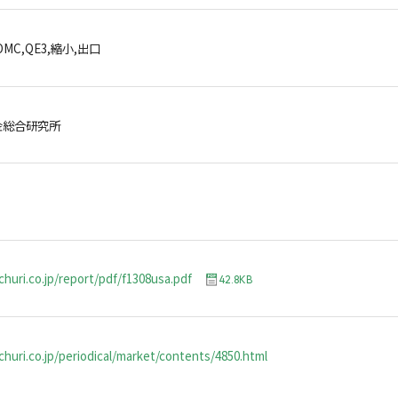
OMC,QE3,縮小,出口
金総合研究所
churi.co.jp/report/pdf/f1308usa.pdf
42.8KB
huri.co.jp/periodical/market/contents/4850.html