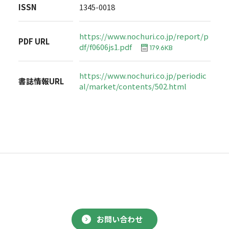
ISSN
1345-0018
https://www.nochuri.co.jp/report/p
PDF URL
df/f0606js1.pdf
179.6KB
https://www.nochuri.co.jp/periodic
書誌情報URL
al/market/contents/502.html
お問い合わせ