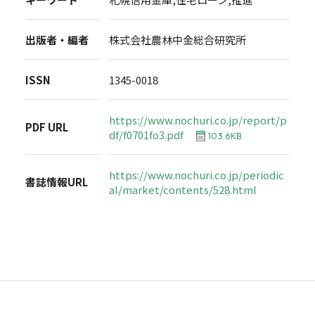
出版者・編者
株式会社農林中金総合研究所
ISSN
1345-0018
https://www.nochuri.co.jp/report/p
PDF URL
df/f0701fo3.pdf
103.6KB
https://www.nochuri.co.jp/periodic
書誌情報URL
al/market/contents/528.html