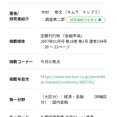
木村 俊文 （キムラ トシブミ）
著者/
研究者紹介
：調査第二部
研究員紹介を見る
定期刊行物 『金融市場』
掲載媒体
2007年01月号 第18巻 第1号 通巻194号
20 ～ 22ページ
掲載コーナー
今月の焦点
https://www.nochuri.co.jp/periodic
掲載号目次
al/market/contents/2007/01/
（大区分）：経済・金融 （詳細区
第一分野
分）：国内金融
キーワード
札幌信用金庫,住宅ローン,推進