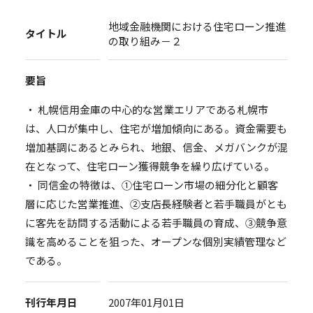
地域金融機関における住宅ローン推進
タイトル
の取り組み－２
要旨
・ 札幌信用金庫の中心的な営業エリアである札幌市
は、人口が集中し、住宅が増加傾向にある。資金需要も
増加基調にあるとみられ、地銀、信金、メガバンクが混
在となって、住宅ローン獲得競争を繰り広げている。
・ 同信金の特徴は、①住宅ローン市場の細分化と顧客
層に応じた営業推進、②支店長経験者と若手職員がとも
に客先を訪問する活動による若手職員の育成、③競争意
識を高めることを狙った、オープンな個別実績管理など
である。
刊行年月日
2007年01月01日