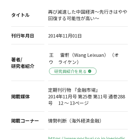
再び減速した中国経済～先行きはやや
タイトル
回復する可能性が高い～
刊行年月日
2014年11月01日
王 雷軒（Wang Leixuan） （オ
著者/
ウ ライケン）
研究者紹介
研究員紹介を見る
定期刊行物 『金融市場』
掲載媒体
2014年11月号 第25巻 第11号 通巻288
号 12 ～ 13ページ
掲載コーナー
情勢判断（海外経済金融）
https://www.nochuri.co.jp/periodic