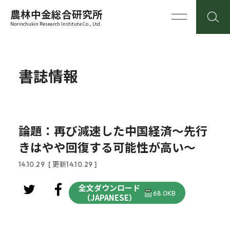
農林中金総合研究所
Norinchukin Research Institute Co., Ltd.
書誌情報
論題：再び減速した中国経済～先行
きはやや回復する可能性が高い～
14.10.29
[ 更新14.10.29 ]
全文ダウンロード
68.0KB
（JAPANESE）