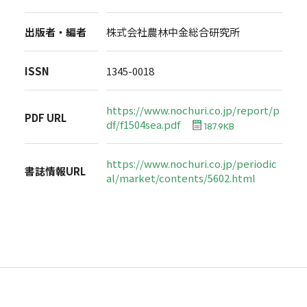
出版者・編者
株式会社農林中金総合研究所
ISSN
1345-0018
https://www.nochuri.co.jp/report/p
PDF URL
df/f1504sea.pdf
187.9KB
https://www.nochuri.co.jp/periodic
書誌情報URL
al/market/contents/5602.html