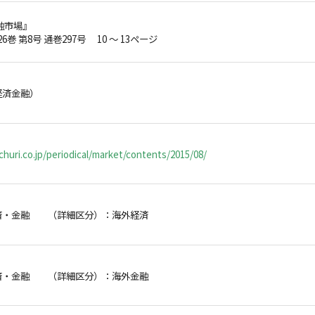
融市場』
26巻 第8号 通巻297号 10 ～ 13ページ
経済金融）
huri.co.jp/periodical/market/contents/2015/08/
済・金融 （詳細区分）：海外経済
済・金融 （詳細区分）：海外金融