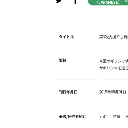
（JAPANESE）
タイトル
第3次支援でも
要旨
今回のギリシャ
がギリシャを巡
刊行年月日
2015年08月01日
著者/
研究者紹介
山口 勝義 （