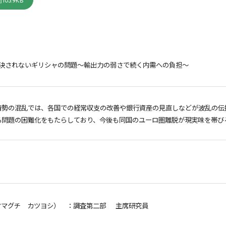
103.9KB
解決されないギリシャの問題～輸出力の弱さで続く内需への負担～
情勢の混乱では、各国での経常収支の改善や銀行資産の見直しなどが波乱の伝
る問題の困難化をもたらしており、今後も同国のユーロ圏離脱が現実味を帯び
ヤマグチ カツヨシ）
：調査第二部 主席研究員