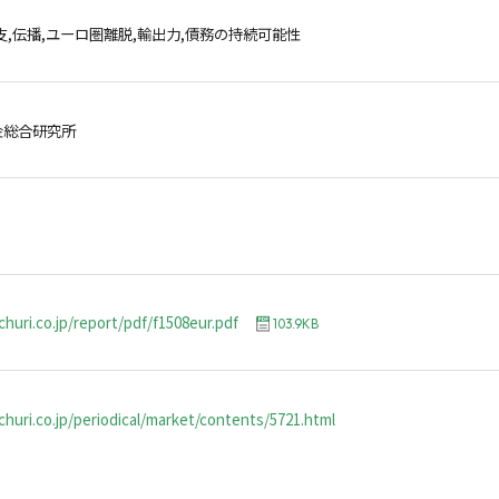
支,伝播,ユーロ圏離脱,輸出力,債務の持続可能性
金総合研究所
churi.co.jp/report/pdf/f1508eur.pdf
103.9KB
huri.co.jp/periodical/market/contents/5721.html