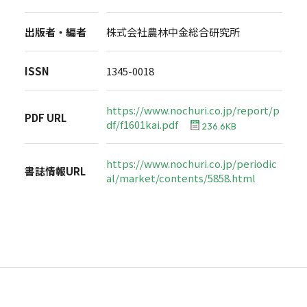
出版者・編者
株式会社農林中金総合研究所
ISSN
1345-0018
https://www.nochuri.co.jp/report/p
PDF URL
df/f1601kai.pdf
236.6KB
https://www.nochuri.co.jp/periodic
書誌情報URL
al/market/contents/5858.html