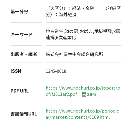
（大区分）：経済・金融 （詳細区
第一分野
分）：海外経済
地方創生,道の駅,おばま,地域振興,3駅
キーワード
連携,6次産業化
出版者・編者
株式会社農林中金総合研究所
ISSN
1345-0018
https://www.nochuri.co.jp/report/p
PDF URL
df/f1611ar2.pdf
2.1MB
https://www.nochuri.co.jp/periodic
書誌情報URL
al/market/contents/6169.html