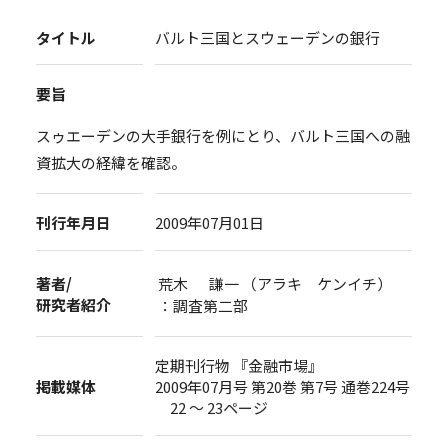
タイトル
バルト三国とスウェーデンの銀行
要旨
スゥエーデンの大手銀行を例にとり、バルト三国への融
資拡大の経緯を確認。
刊行年月日
2009年07月01日
著者/
荒木 謙一 （アラキ ケンイチ）
研究者紹介
：調査第二部
定期刊行物 『金融市場』
掲載媒体
2009年07月号 第20巻 第7号 通巻224号
22 ～ 23ページ