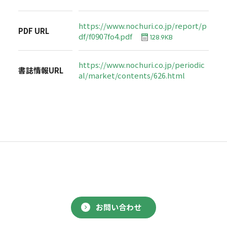
https://www.nochuri.co.jp/report/p
PDF URL
df/f0907fo4.pdf
128.9KB
https://www.nochuri.co.jp/periodic
書誌情報URL
al/market/contents/626.html
お問い合わせ