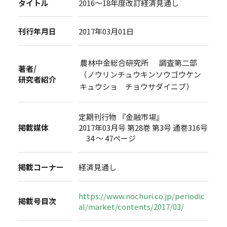
タイトル
2016～18年度改訂経済見通し
刊行年月日
2017年03月01日
農林中金総合研究所 調査第二部
著者/
（ノウリンチュウキンソウゴウケン
研究者紹介
キュウショ チョウサダイニブ）
定期刊行物 『金融市場』
掲載媒体
2017年03月号 第28巻 第3号 通巻316号
34 ～ 47ページ
掲載コーナー
経済見通し
https://www.nochuri.co.jp/periodic
掲載号目次
al/market/contents/2017/03/