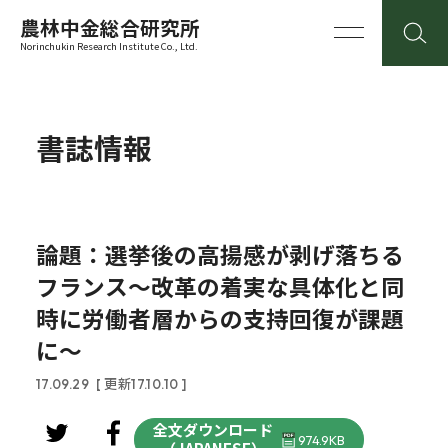
農林中金総合研究所
Norinchukin Research Institute Co., Ltd.
書誌情報
論題：選挙後の高揚感が剥げ落ちる
フランス～改革の着実な具体化と同
時に労働者層からの支持回復が課題
に～
17.09.29
[ 更新17.10.10 ]
全文ダウンロード
974.9KB