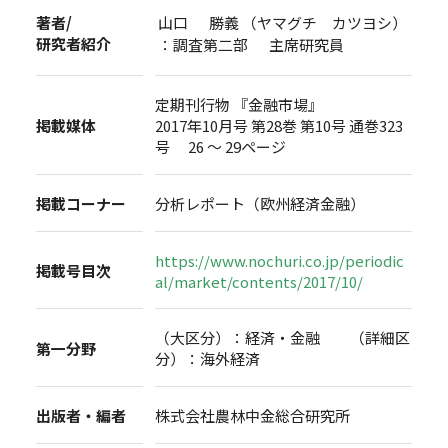
著者/
山口 勝義 （ヤマグチ カツヨシ）
研究者紹介
：調査第二部 主席研究員
定期刊行物 『金融市場』
掲載媒体
2017年10月号 第28巻 第10号 通巻323
号 26 ～ 29ページ
掲載コーナー
分析レポート（欧州経済金融）
https://www.nochuri.co.jp/periodic
掲載号目次
al/market/contents/2017/10/
（大区分）：経済・金融 （詳細区
第一分野
分）：海外経済
出版者・編者
株式会社農林中金総合研究所