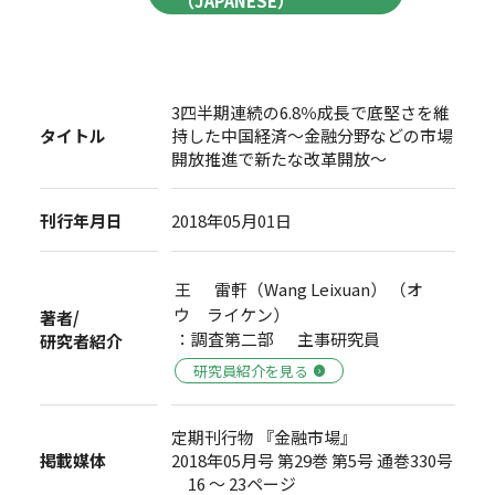
（JAPANESE）
3四半期連続の6.8％成長で底堅さを維
タイトル
持した中国経済～金融分野などの市場
開放推進で新たな改革開放～
刊行年月日
2018年05月01日
王 雷軒（Wang Leixuan） （オ
ウ ライケン）
著者/
：調査第二部 主事研究員
研究者紹介
研究員紹介を見る
定期刊行物 『金融市場』
掲載媒体
2018年05月号 第29巻 第5号 通巻330号
16 ～ 23ページ