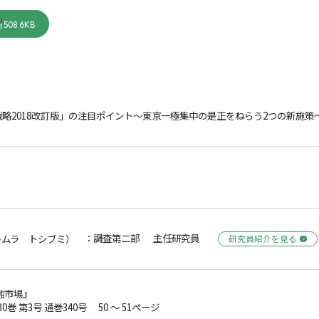
508.6KB
略2018改訂版」の注目ポイント～東京一極集中の是正をねらう2つの新施策
：調査第二部 主任研究員
キムラ トシブミ）
研究員紹介を見る
融市場』
30巻 第3号 通巻340号 50 ～ 51ページ