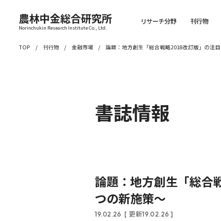
農林中金総合研究所
リサーチ分野
刊行物
Norinchukin Research Institute Co., Ltd.
TOP
刊行物
金融市場
論題：地方創生「総合戦略2018改訂版」の注
書誌情報
論題：地方創生「総合戦
つの新施策～
19.02.26
[ 更新19.02.26 ]