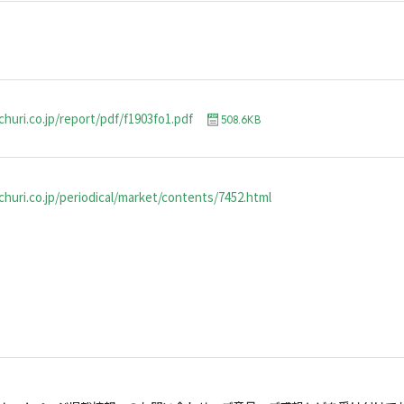
churi.co.jp/report/pdf/f1903fo1.pdf
508.6KB
huri.co.jp/periodical/market/contents/7452.html