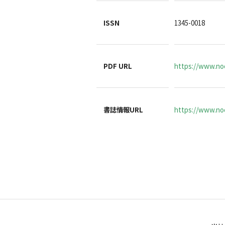
ISSN
1345-0018
PDF URL
https://www.no
書誌情報URL
https://www.noc