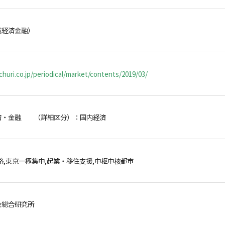
域経済金融）
huri.co.jp/periodical/market/contents/2019/03/
済・金融 （詳細区分）：国内経済
略,東京一極集中,起業・移住支援,中枢中核都市
金総合研究所