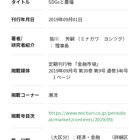
タイトル
SDGsと農福
刊行年月日
2019年09月01日
著者/
皆川 芳嗣 （ミナガワ ヨシツグ）
研究者紹介
： 理事長
定期刊行物 『金融市場』
掲載媒体
2019年09月号 第30巻 第9号 通巻346号
1 ページ
掲載コーナー
潮流
https://www.nochuri.co.jp/periodic
掲載号目次
al/market/contents/2019/09/
（大区分）：経済・金融 （詳細区