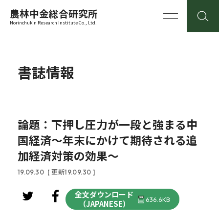
農林中金総合研究所
Norinchukin Research Institute Co., Ltd.
書誌情報
論題：下押し圧力が一段と強まる中
国経済～年末にかけて期待される追
加経済対策の効果～
19.09.30
[ 更新19.09.30 ]
全文ダウンロード
636.6KB
（JAPANESE）