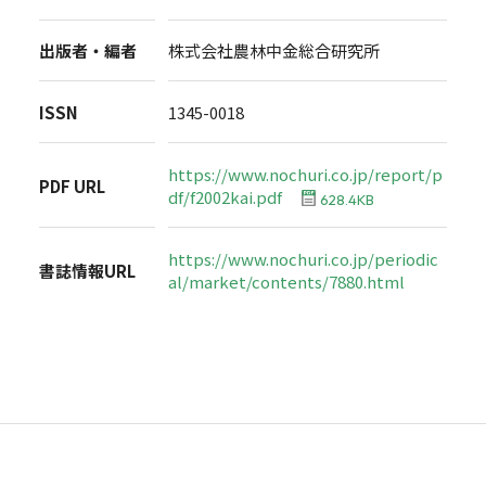
出版者・編者
株式会社農林中金総合研究所
ISSN
1345-0018
https://www.nochuri.co.jp/report/p
PDF URL
df/f2002kai.pdf
628.4KB
https://www.nochuri.co.jp/periodic
書誌情報URL
al/market/contents/7880.html