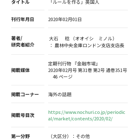
タイトル
「ルールを作る」英国人
刊行年月日
2020年02月01日
著者/
大石 稔 （オオイシ ミノル）
研究者紹介
： 農林中央金庫ロンドン支店支店長
定期刊行物 『金融市場』
掲載媒体
2020年02月号 第31巻 第2号 通巻351号
46 ページ
掲載コーナー
海外の話題
https://www.nochuri.co.jp/periodic
掲載号目次
al/market/contents/2020/02/
第一分野
（大区分）：その他