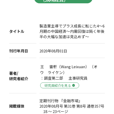
（JAPANESE）
製造業主導でプラス成長に転じた4～6
タイトル
月期の中国経済～内需回復は鈍く年後
半の大幅な加速は見込めず～
刊行年月日
2020年08月01日
王 雷軒（Wang Leixuan） （オ
ウ ライケン）
著者/
：調査第二部 主事研究員
研究者紹介
研究員紹介を見る
定期刊行物 『金融市場』
掲載媒体
2020年08月号 第31巻 第8号 通巻357号
18 ～ 23ページ