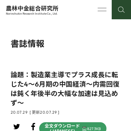
農林中金総合研究所
Norinchukin Research Institute Co., Ltd.
書誌情報
論題：製造業主導でプラス成長に転
じた4～6月期の中国経済～内需回復
は鈍く年後半の大幅な加速は見込め
ず～
20.07.29
[ 更新20.07.29 ]
全文ダウンロード
827.3KB