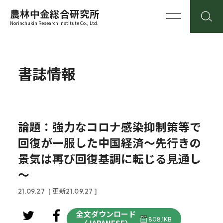
農林中金総合研究所
Norinchukin Research Institute Co., Ltd.
書誌情報
論題：強力なコロナ感染抑制策等で
回復が一服した中国経済～先行きの
景気は再び回復基調に転じる見通し
～
21.09.27
[ 更新21.09.27 ]
全文ダウンロード
808.1KB