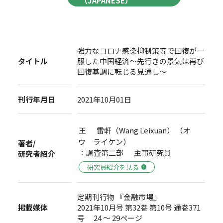
（JAPANESE）
強力なコロナ感染抑制策等で回復が一
タイトル
服した中国経済～先行きの景気は再び
回復基調に転じる見通し～
刊行年月日
2021年10月01日
王 雷軒（Wang Leixuan） （オ
ウ ライケン）
著者/
：調査第二部 主事研究員
研究者紹介
研究員紹介を見る
定期刊行物 『金融市場』
掲載媒体
2021年10月号 第32巻 第10号 通巻371
号 24 ～ 29ページ