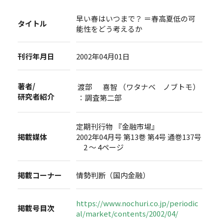
早い春はいつまで？ ＝春高夏低の可
タイトル
能性をどう考えるか
刊行年月日
2002年04月01日
著者/
渡部 喜智 （ワタナベ ノブトモ）
研究者紹介
：調査第二部
定期刊行物 『金融市場』
掲載媒体
2002年04月号 第13巻 第4号 通巻137号
2 ～ 4ページ
掲載コーナー
情勢判断（国内金融）
https://www.nochuri.co.jp/periodic
掲載号目次
al/market/contents/2002/04/