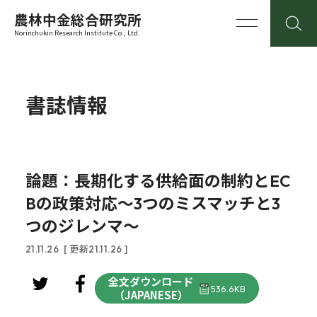
農林中金総合研究所
Norinchukin Research Institute Co., Ltd.
書誌情報
論題：長期化する供給面の制約とEC
Bの政策対応～3つのミスマッチと3
つのジレンマ～
21.11.26
[ 更新21.11.26 ]
全文ダウンロード
536.6KB
（JAPANESE）