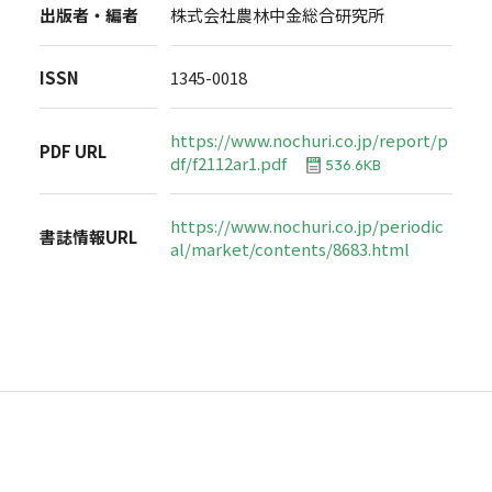
出版者・編者
株式会社農林中金総合研究所
ISSN
1345-0018
https://www.nochuri.co.jp/report/p
PDF URL
df/f2112ar1.pdf
536.6KB
https://www.nochuri.co.jp/periodic
書誌情報URL
al/market/contents/8683.html