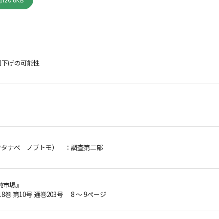
120.6KB
利下げの可能性
ワタナベ ノブトモ）
：調査第二部
融市場』
18巻 第10号 通巻203号 8 ～ 9ページ