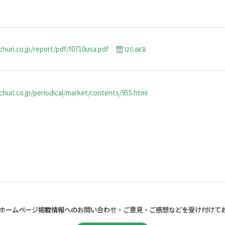
churi.co.jp/report/pdf/f0710usa.pdf
120.6KB
huri.co.jp/periodical/market/contents/955.html
ホームページ掲載情報へのお問い合わせ・
ご意見・ご感想などを受け付けて