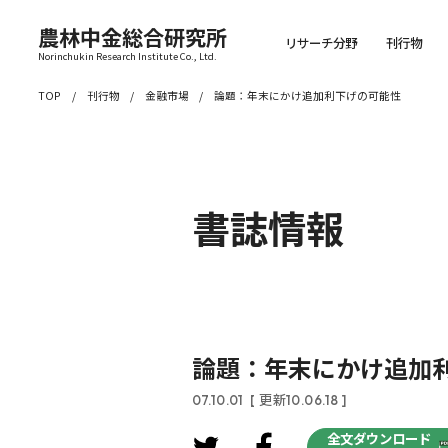
農林中金総合研究所
リサーチ分野
刊行物
Norinchukin Research Institute Co., Ltd.
TOP
刊行物
金融市場
論題：年末にかけ追加利下げの可能性
書誌情報
論題：年末にかけ追加
07.10.01
[ 更新10.06.18 ]
全文ダウンロード