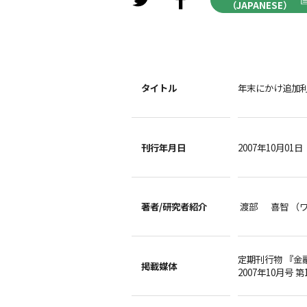
（JAPANESE）
タイトル
年末にかけ追加
刊行年月日
2007年10月01日
著者/
研究者紹介
渡部 喜智 （
定期刊行物 『金
掲載媒体
2007年10月号 第