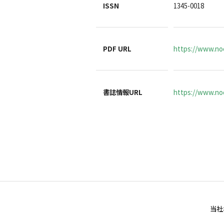
ISSN
1345-0018
PDF URL
https://www.no
書誌情報URL
https://www.noc
当社