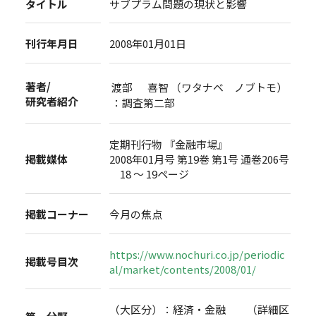
タイトル
サブプラム問題の現状と影響
刊行年月日
2008年01月01日
著者/
渡部 喜智 （ワタナベ ノブトモ）
研究者紹介
：調査第二部
定期刊行物 『金融市場』
掲載媒体
2008年01月号 第19巻 第1号 通巻206号
18 ～ 19ページ
掲載コーナー
今月の焦点
https://www.nochuri.co.jp/periodic
掲載号目次
al/market/contents/2008/01/
（大区分）：経済・金融 （詳細区