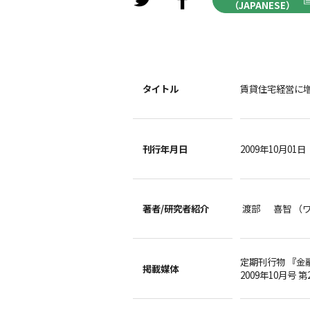
（JAPANESE）
タイトル
賃貸住宅経営に
刊行年月日
2009年10月01日
著者/
研究者紹介
渡部 喜智 （
定期刊行物 『金
掲載媒体
2009年10月号 第