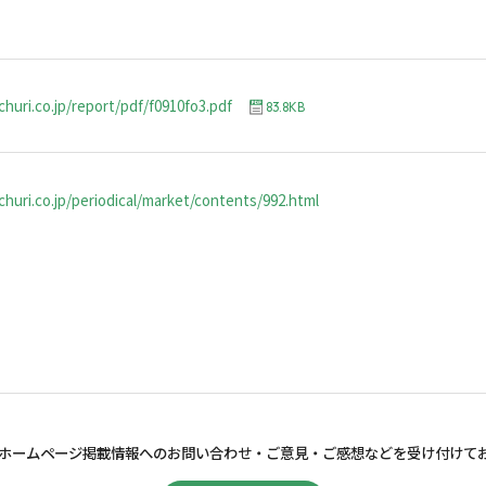
churi.co.jp/report/pdf/f0910fo3.pdf
83.8KB
huri.co.jp/periodical/market/contents/992.html
ホームページ掲載情報へのお問い合わせ・
ご意見・ご感想などを受け付けて