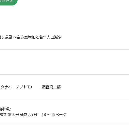
83.8KB
増す逆風 ～空き室増加と若年人口減少
ワタナベ ノブトモ）
：調査第二部
融市場』
20巻 第10号 通巻227号 18 ～ 19ページ