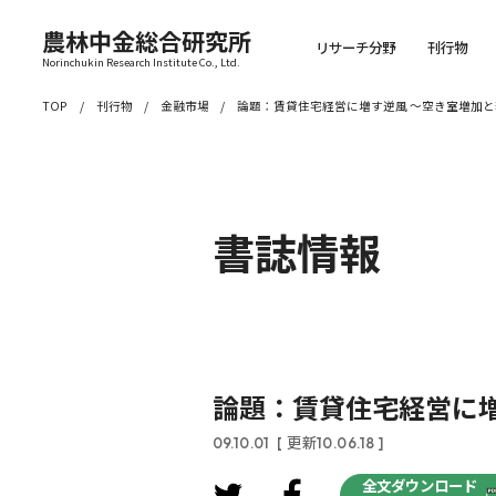
農林中金総合研究所
リサーチ分野
刊行物
Norinchukin Research Institute Co., Ltd.
TOP
刊行物
金融市場
論題：賃貸住宅経営に増す逆風 ～空き室増加
書誌情報
論題：賃貸住宅経営に
09.10.01
[ 更新10.06.18 ]
全文ダウンロード