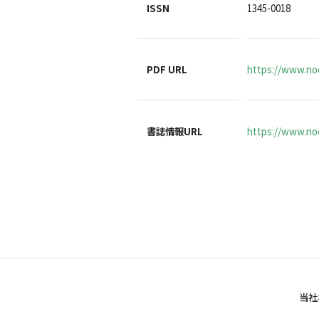
ISSN
1345-0018
PDF URL
https://www.no
書誌情報URL
https://www.noc
当社