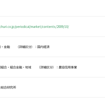
huri.co.jp/periodical/market/contents/2009/10/
済・金融 （詳細区分）：国内経済
同組合・組合金融・地域 （詳細区分）：農協信用事業
金総合研究所