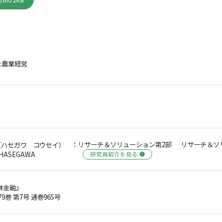
610.2KB
た農業経営
：リサーチ＆ソリューション第2部 リサーチ＆ソ
（ハセガワ コウセイ）
 HASEGAWA
研究員紹介を見る
林金融』
79巻 第7号 通巻965号