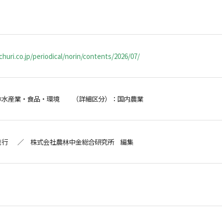
huri.co.jp/periodical/norin/contents/2026/07/
林水産業・食品・環境 （詳細区分）：国内農業
発行 ／ 株式会社農林中金総合研究所 編集